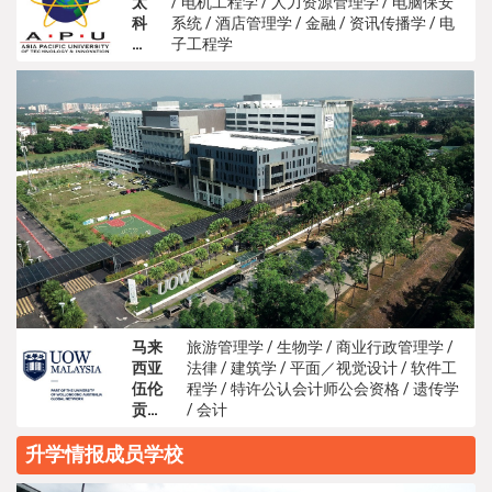
太
/ 电机工程学 / 人力资源管理学 / 电脑保安
科
系统 / 酒店管理学 / 金融 / 资讯传播学 / 电
技
子工程学
大
学
马来
旅游管理学 / 生物学 / 商业行政管理学 /
西亚
法律 / 建筑学 / 平面／视觉设计 / 软件工
伍伦
程学 / 特许公认会计师公会资格 / 遗传学
贡大
/ 会计
学
升学情报成员学校