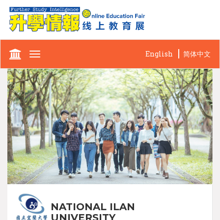
English
简体中文
Toggle
navigation
NATIONAL ILAN
UNIVERSITY