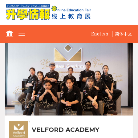
English
简体中文
Toggle
navigation
VELFORD ACADEMY