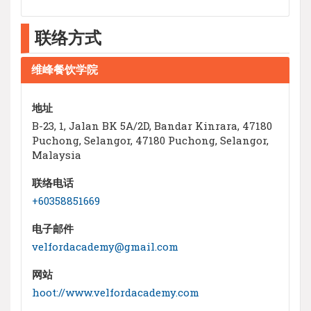
联络方式
维峰餐饮学院
地址
B-23, 1, Jalan BK 5A/2D, Bandar Kinrara, 47180
Puchong, Selangor, 47180 Puchong, Selangor,
Malaysia
联络电话
+60358851669
电子邮件
velfordacademy@gmail.com
网站
hoot://www.velfordacademy.com