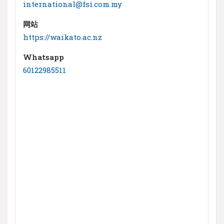
international@fsi.com.my
网站
https://waikato.ac.nz
Whatsapp
60122985511