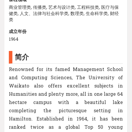
商业管理类, 传播类, 艺术与设计类, 工程科技类, 医疗与保
健类, 人文、法律与社会科学类, 数理类, 生命科学类, 财经
类
成立年份
1964
简介
Renowned for its famed Management School
and Computing Sciences, The University of
Waikato also offers excellent subjects in
Humanities and plenty more, all in one large 64
hectare campus with a beautiful lake
completing the picturesque setting in
Hamilton. Established in 1964, it has been
ranked twice as a global Top 50 young