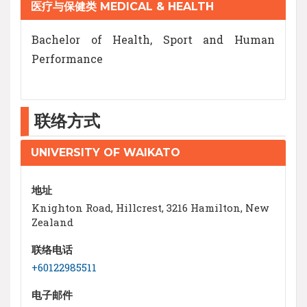
医疗与保健类 MEDICAL & HEALTH
Bachelor of Health, Sport and Human
Performance
联络方式
UNIVERSITY OF WAIKATO
地址
Knighton Road, Hillcrest, 3216 Hamilton, New
Zealand
联络电话
+60122985511
电子邮件