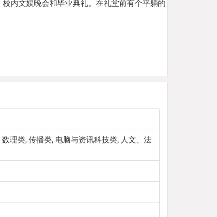
迎新会、校内文娱晚会和毕业典礼。在礼堂前有个平躺的
U-Ass
 数理类, 传播类, 电脑与资讯科技类, 人文、法