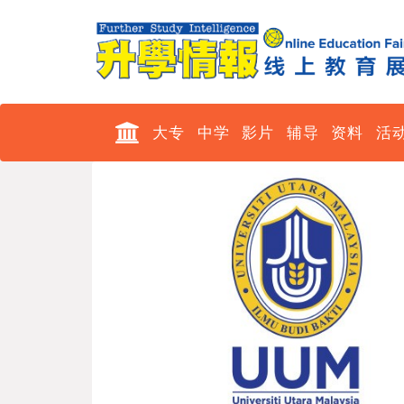
大专
中学
影片
辅导
资料
活