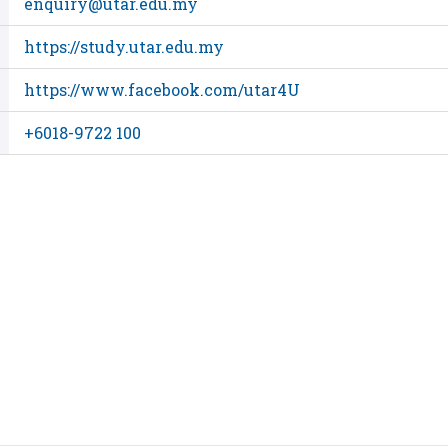
enquiry@utar.edu.my
https://study.utar.edu.my
https://www.facebook.com/utar4U
+6018-9722 100