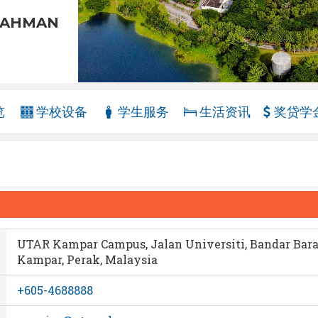
RAHMAN
览
学校设备
学生服务
生活资讯
奖贷学
UTAR Kampar Campus, Jalan Universiti, Bandar Barat
Kampar, Perak, Malaysia
+605-4688888