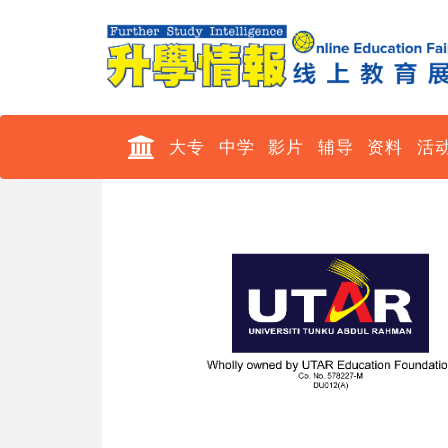
大专
中学
影片
辅导
资料
活