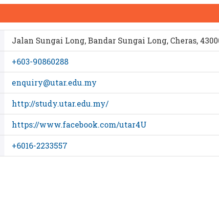
Jalan Sungai Long, Bandar Sungai Long, Cheras, 4300
+603-90860288
enquiry@utar.edu.my
http://study.utar.edu.my/
https://www.facebook.com/utar4U
+6016-2233557