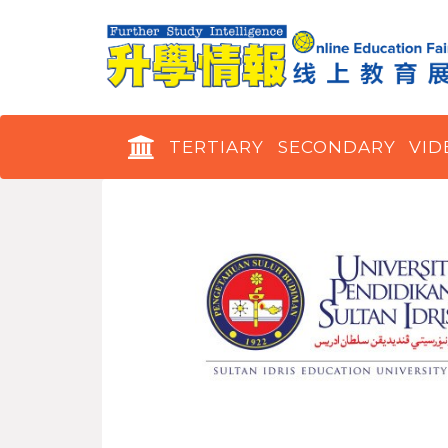
TERTIARY
SECONDARY
VID