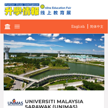
English
简体中文
Toggle
navigation
UNIVERSITI MALAYSIA
SARAWAK (UNIMAS)