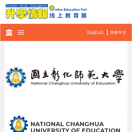
English
简体中文
Toggle
navigation
NATIONAL CHANGHUA
UNIVERSITY OF EDUCATION