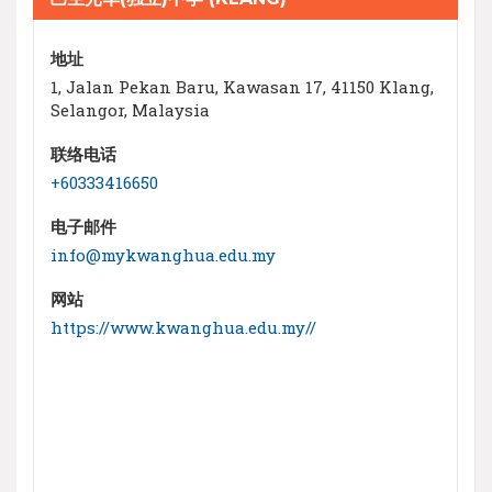
地址
1, Jalan Pekan Baru, Kawasan 17, 41150 Klang,
Selangor, Malaysia
联络电话
+60333416650
电子邮件
info@mykwanghua.edu.my
网站
https://www.kwanghua.edu.my//