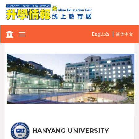
English
简体中文
Toggle
navigation
HANYANG UNIVERSITY