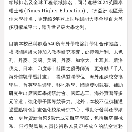
領域排名及全球工程領域排名，同時進榜2024英國泰
晤士報(Times Higher Education) 、QS亞洲地區最
佳大學排名，更連續5年登上世界綠能大學全球百大等
多項權威評比，躍升世界級大學之列。
目前本校已與超過640所海外學校簽訂學術合作協議，
禮聘國際級大師加入教學研究團隊，延攬匈牙利、以色
列、丹麥、英國、美國、丹麥、加拿大、土耳其、斯洛
伐克、日本、印度等十餘國之優秀師資，更推動「千人
海外體驗學習計畫」，提供雙聯學位、海外姐妹校交換
學生、菁英學生遊學、移地教學、國際發明競賽、補助
研究生出席國際學術研討會、國際志工、海外實習等多
元管道，強化學子國際競爭力。此外，本校不但積極透
過重點特色計畫強化校級研究中心，帶動研發與產學績
效，更斥資新台幣5億元成立航空學院，包括航空機械
系、飛行與民航人員技術系以及即將成立的航空運務