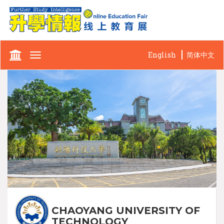
English
简体中文
Toggle
navigation
CHAOYANG UNIVERSITY OF
TECHNOLOGY