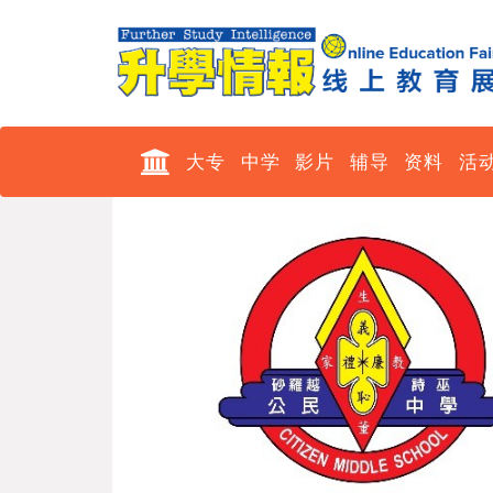
大专
中学
影片
辅导
资料
活