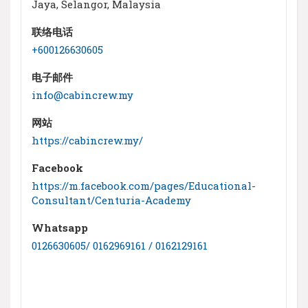
Jaya, Selangor, Malaysia
联络电话
+600126630605
电子邮件
info@cabincrew.my
网站
https://cabincrew.my/
Facebook
https://m.facebook.com/pages/Educational-
Consultant/Centuria-Academy
Whatsapp
0126630605/ 0162969161 / 0162129161