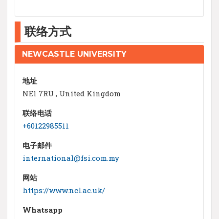
联络方式
NEWCASTLE UNIVERSITY
地址
NE1 7RU , United Kingdom
联络电话
+60122985511
电子邮件
international@fsi.com.my
网站
https://www.ncl.ac.uk/
Whatsapp