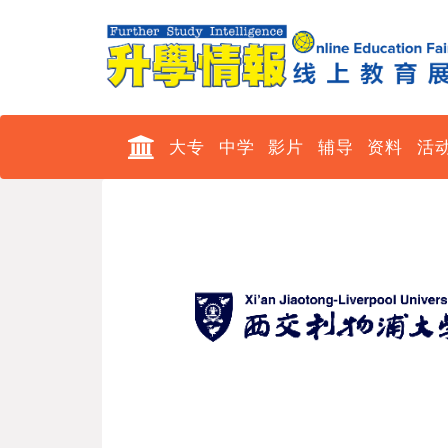
大专
中学
影片
辅导
资料
活