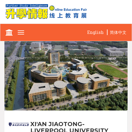
English
简体中文
Toggle
navigation
XI'AN JIAOTONG-
LIVERPOOL UNIVERSITY