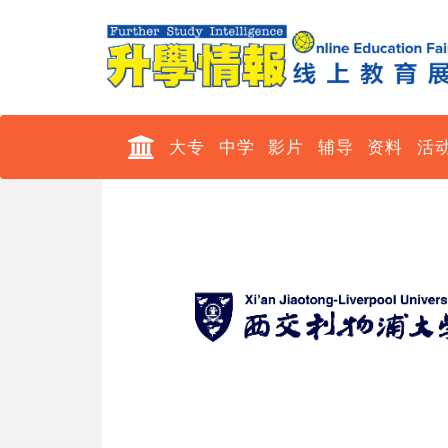
大专
中学
影片
辅导
资料
活