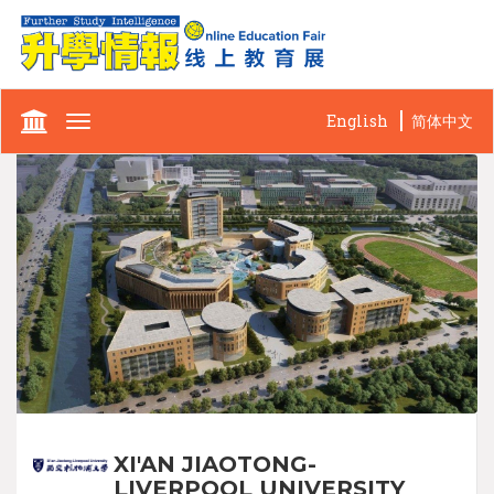
English
简体中文
Toggle
navigation
XI'AN JIAOTONG-
LIVERPOOL UNIVERSITY