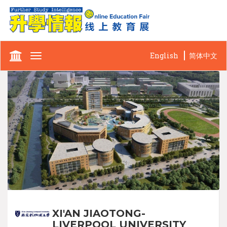
English
简体中文
Toggle
navigation
XI'AN JIAOTONG-
LIVERPOOL UNIVERSITY