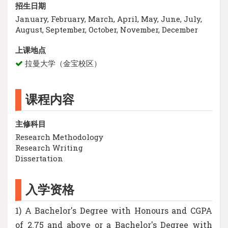
招生日期
January, February, March, April, May, June, July,
August, September, October, November, December
上课地点
拉曼大学（金宝校区）
课程内容
主修科目
Research Methodology
Research Writing
Dissertation
入学资格
1) A Bachelor's Degree with Honours and CGPA
of 2.75 and above or a Bachelor's Degree with