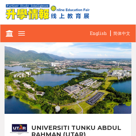
English
简体中文
Toggle
navigation
UNIVERSITI TUNKU ABDUL
RAHMAN (UTAR)