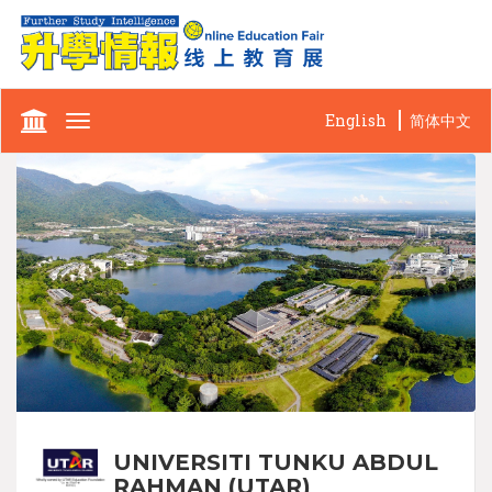
English
简体中文
Toggle
navigation
UNIVERSITI TUNKU ABDUL
RAHMAN (UTAR)