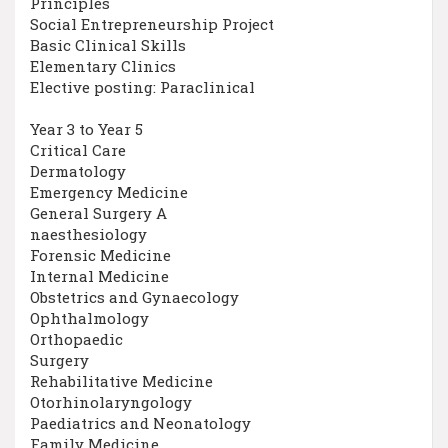
Principles
Social Entrepreneurship Project
Basic Clinical Skills
Elementary Clinics
Elective posting: Paraclinical
Year 3 to Year 5
Critical Care
Dermatology
Emergency Medicine
General Surgery A
naesthesiology
Forensic Medicine
Internal Medicine
Obstetrics and Gynaecology
Ophthalmology
Orthopaedic
Surgery
Rehabilitative Medicine
Otorhinolaryngology
Paediatrics and Neonatology
Family Medicine