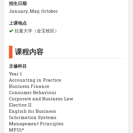
招生日期
January, May, October
上课地点
拉曼大学（金宝校区）
课程内容
主修科目
Year 1
Accounting in Practice
Business Finance
Consumer Behaviour
Corporate and Business Law
Elective II
English for Business
Information Systems
Management Principles
MPU1*