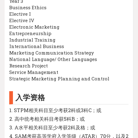
Year 3
Business Ethics
Elective I
Elective IV
Electronic Marketing
Entrepreneurship
Industrial Training
International Business
Marketing Communication Strategy
National Language/ Other Languages
Research Project
Service Management
Strategic Marketing Planning and Control
入学资格
1. STPM相关科目至少考获2科或3科C；或
2. 高中统考相关科目考获5科B；或
3. A水平相关科目至少考获2科及格；或
4. SAM考获高等学府入学等级（ATAR）70分，以及2