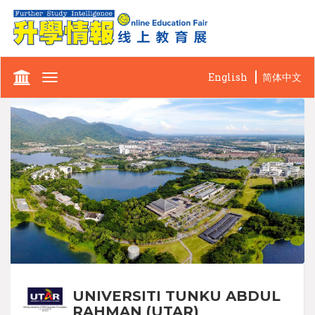
English
简体中文
Toggle
navigation
UNIVERSITI TUNKU ABDUL
RAHMAN (UTAR)