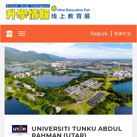
English
简体中文
Toggle
navigation
UNIVERSITI TUNKU ABDUL
RAHMAN (UTAR)