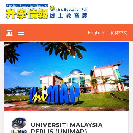
English
简体中文
Toggle
navigation
UNIVERSITI MALAYSIA
PERLIS (UNIMAP）