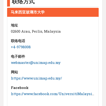
联络方式
马来西亚玻璃市大学
地址
02600 Arau, Perlis, Malaysia
联络电话
+4-9798008
电子邮件
webmaster@unimap.edu.my
网站
https://www.unimap.edu.my/
Facebook
https://www.facebook.com/UniversitiMalaysiaPerlis