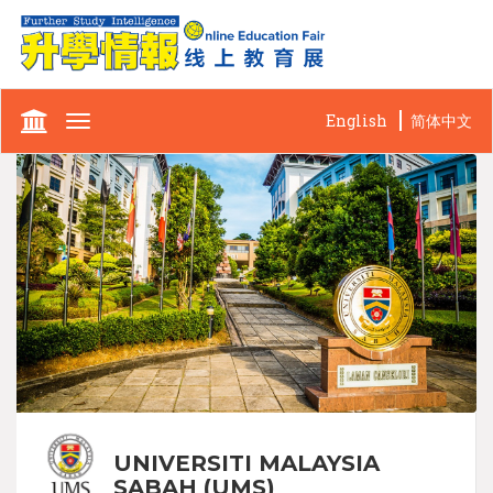
English
简体中文
Toggle
navigation
UNIVERSITI MALAYSIA
SABAH (UMS)