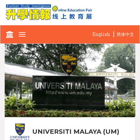
English
简体中文
Toggle
navigation
UNIVERSITI MALAYA (UM)