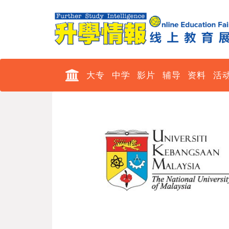
大专
中学
影片
辅导
资料
活