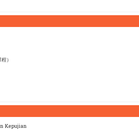
课程）
n Kepujian