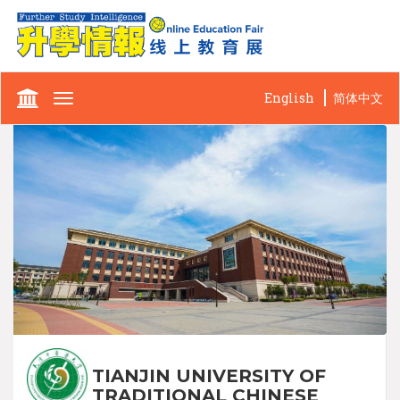
English
简体中文
Toggle
navigation
TIANJIN UNIVERSITY OF
TRADITIONAL CHINESE