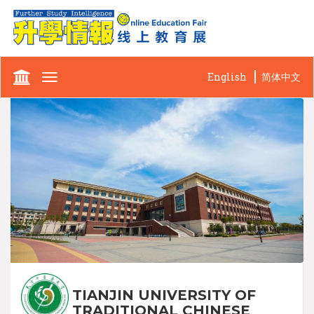
English
简体中文
Toggle
navigation
TIANJIN UNIVERSITY OF
TRADITIONAL CHINESE