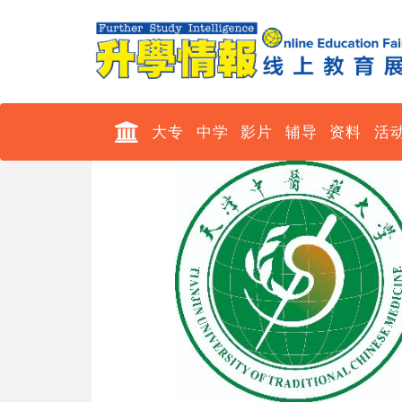
大专
中学
影片
辅导
资料
活