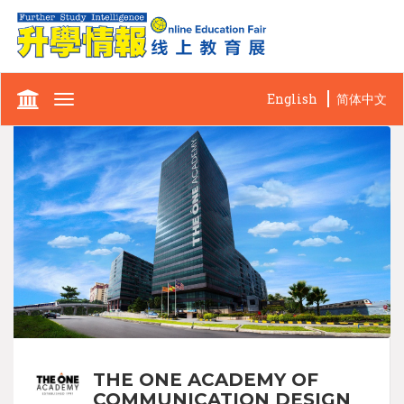
English
简体中文
Toggle
navigation
THE ONE ACADEMY OF
COMMUNICATION DESIGN