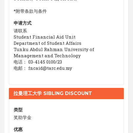
*附带条款与条件
申请方式
请联系
Student Financial Aid Unit
Department of Student Affairs
Tunku Abdul Rahman University of
Management and Technology
电话： 03-4145 0100/23
电邮： fncaid@tarc.edu.my
拉曼理工大学 SIBLING DISCOUNT
类型
奖助学金
优惠