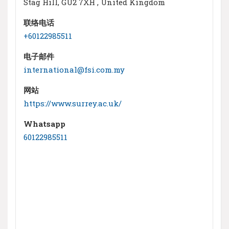
Stag Hill, GU2 7XH , United Kingdom
联络电话
+60122985511
电子邮件
international@fsi.com.my
网站
https://www.surrey.ac.uk/
Whatsapp
60122985511