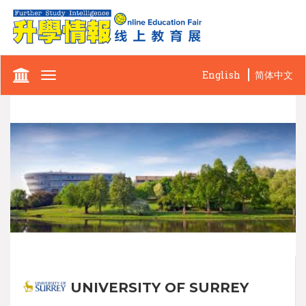
English
简体中文
Toggle
navigation
UNIVERSITY OF SURREY