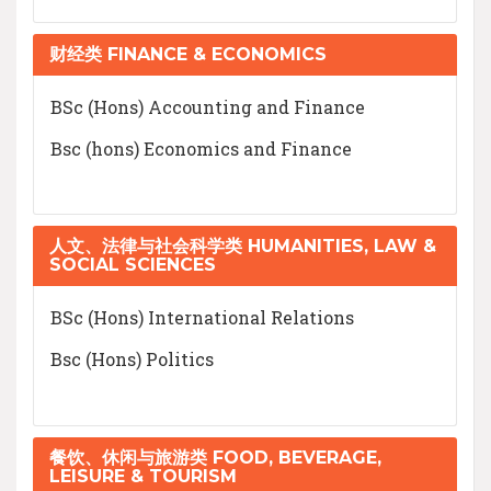
财经类 FINANCE & ECONOMICS
BSc (Hons) Accounting and Finance
Bsc (hons) Economics and Finance
人文、法律与社会科学类 HUMANITIES, LAW &
SOCIAL SCIENCES
BSc (Hons) International Relations
Bsc (Hons) Politics
餐饮、休闲与旅游类 FOOD, BEVERAGE,
LEISURE & TOURISM