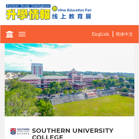
English
简体中文
Toggle
navigation
SOUTHERN UNIVERSITY
COLLEGE