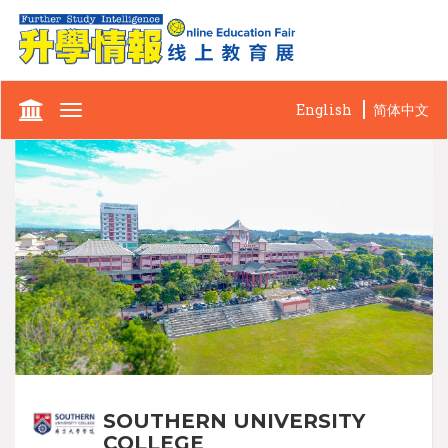
English
简体中文
Toggle
navigation
SOUTHERN UNIVERSITY
COLLEGE