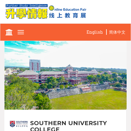
English
简体中文
Toggle
navigation
SOUTHERN UNIVERSITY
COLLEGE