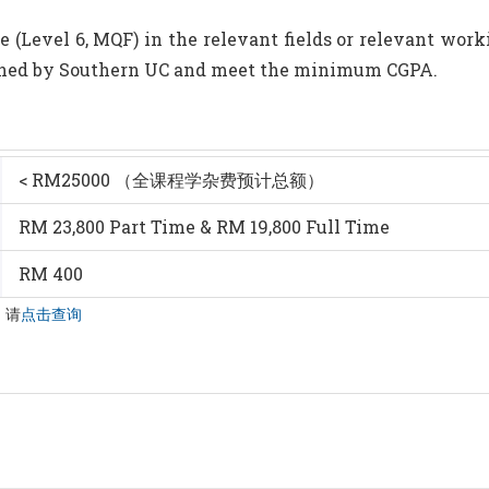
ee (Level 6, MQF) in the relevant fields or relevant wo
mined by Southern UC and meet the minimum CGPA.
< RM25000 （全课程学杂费预计总额）
RM 23,800 Part Time & RM 19,800 Full Time
RM 400
，请
点击查询