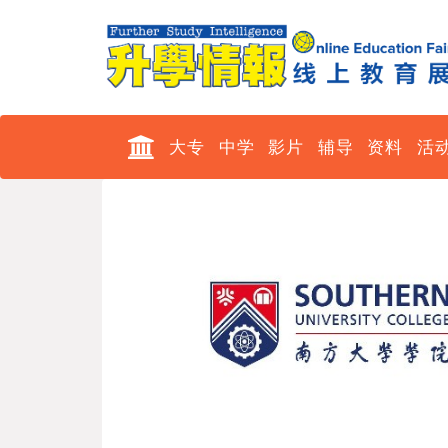
大专
中学
影片
辅导
资料
活