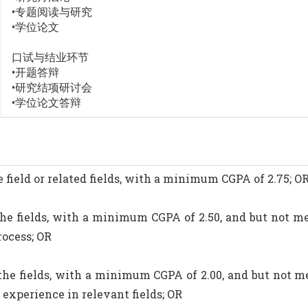
•专题阅读与研究
•学位论文
口试与结业环节
•开题答辩
•研究结项研讨会
•学位论文答辩
he field or related fields, with a minimum CGPA of 2.75; O
n the fields, with a minimum CGPA of 2.50, and but not 
rocess; OR
in the fields, with a minimum CGPA of 2.00, and but not 
experience in relevant fields; OR