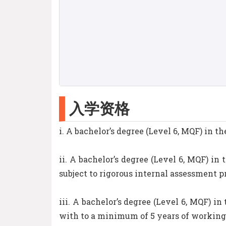
入学资格
i. A bachelor’s degree (Level 6, MQF) in t
ii. A bachelor’s degree (Level 6, MQF) i
subject to rigorous internal assessment p
iii. A bachelor’s degree (Level 6, MQF) 
with to a minimum of 5 years of working 