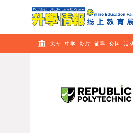
大专
中学
影片
辅导
资料
活