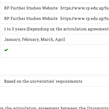
RP Further Studies Website : https://www.rp.edu.sg/fu
RP Further Studies Website : https://www.rp.edu.sg/fu
1 to 3 years (Depending on the articulation agreemen
January, February, March, April
Based on the universities' requirements
n the articulation agreement between the University