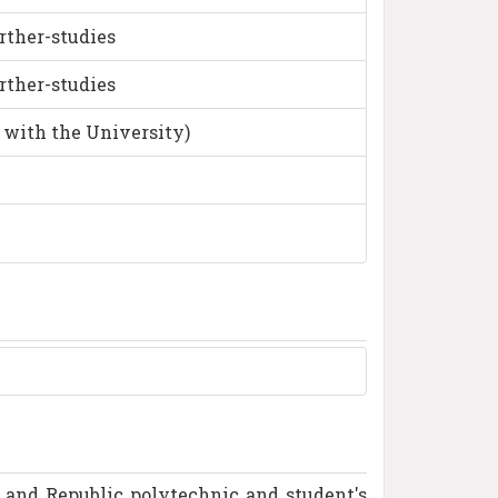
rther-studies
rther-studies
t with the University)
 and Republic polytechnic and student's