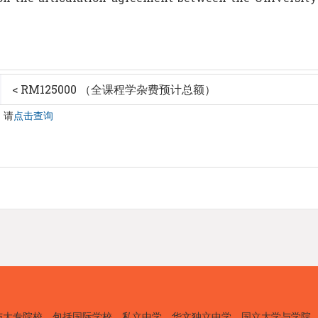
< RM125000 （全课程学杂费预计总额）
，请
点击查询
与大专院校，包括国际学校、私立中学、华文独立中学、国立大学与学院