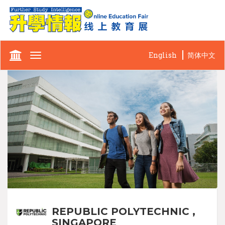
English
简体中文
Toggle
navigation
REPUBLIC POLYTECHNIC ,
SINGAPORE