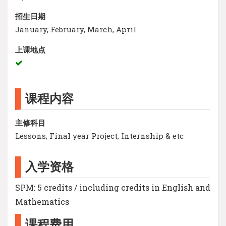
招生日期
January, February, March, April
上课地点
课程内容
主修科目
Lessons, Final year Project, Internship & etc
入学资格
SPM: 5 credits / including credits in English and
Mathematics
课程费用