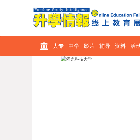
大专
中学
影片
辅导
资料
活