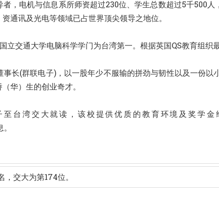
者，电机与信息系所师资超过230位、学生总数超过5千500
、资通讯及光电等领域已占世界顶尖领导之地位。
，国立交通大学电脑科学学门为台湾第一。根据英国QS教育组织最
事长(群联电子)，以一股年少不服输的拼劲与韧性以及一份以
侨（华）生的创业奇才。
子至台湾交大就读，该校提供优质的教育环境及奖学金
讯息。
排名，交大为第174位。