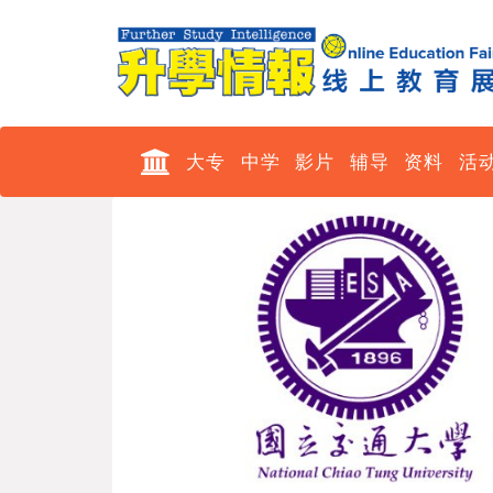
大专
中学
影片
辅导
资料
活