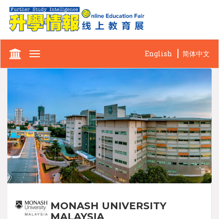
English
简体中文
Toggle
navigation
MONASH UNIVERSITY
MALAYSIA