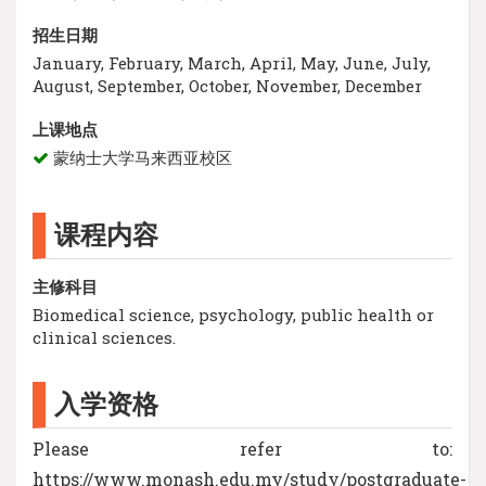
招生日期
January, February, March, April, May, June, July,
August, September, October, November, December
上课地点
蒙纳士大学马来西亚校区
课程内容
主修科目
Biomedical science, psychology, public health or
clinical sciences.
入学资格
Please refer to:
https://www.monash.edu.my/study/postgraduate-