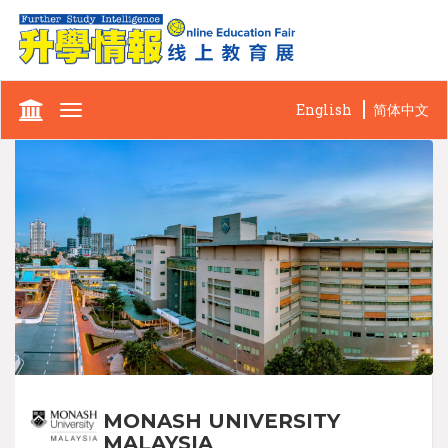
English
简体中文
Toggle
navigation
MONASH UNIVERSITY
MALAYSIA