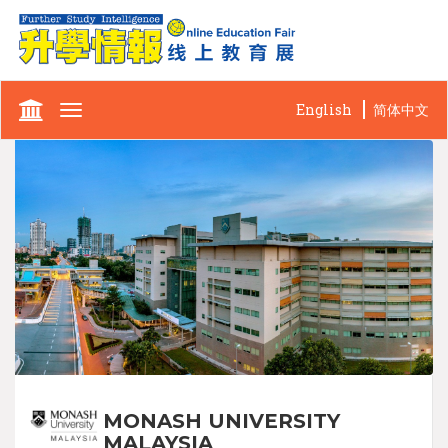
English
简体中文
Toggle
navigation
MONASH UNIVERSITY
MALAYSIA