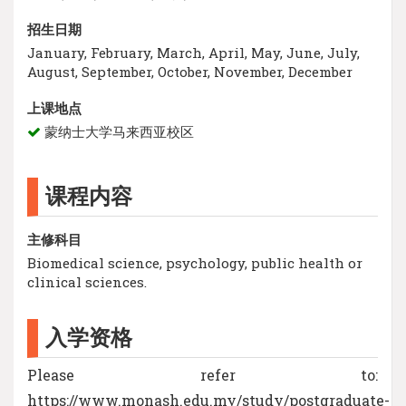
招生日期
January, February, March, April, May, June, July,
August, September, October, November, December
上课地点
蒙纳士大学马来西亚校区
课程内容
主修科目
Biomedical science, psychology, public health or
clinical sciences.
入学资格
Please refer to:
https://www.monash.edu.my/study/postgraduate-