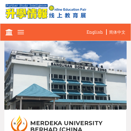
English
简体中文
Toggle
navigation
MERDEKA UNIVERSITY
BERHAD (CHINA