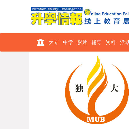
大专
中学
影片
辅导
资料
活