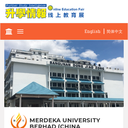
English
简体中文
Toggle
navigation
MERDEKA UNIVERSITY
BERHAD (CHINA