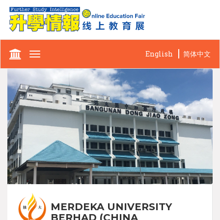
English
简体中文
Toggle
navigation
MERDEKA UNIVERSITY
BERHAD (CHINA