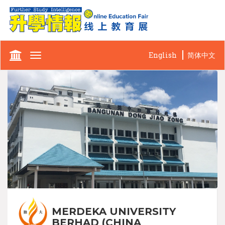
English
简体中文
Toggle
navigation
MERDEKA UNIVERSITY
BERHAD (CHINA